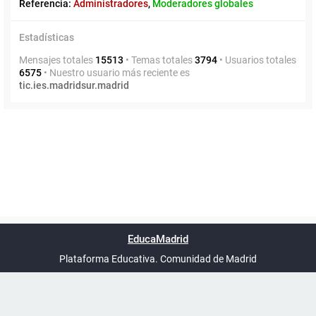
Referencia:
Administradores
,
Moderadores globales
Estadísticas
Mensajes totales
15513
• Temas totales
3794
• Usuarios totales
6575
• Nuestro usuario más reciente es
tic.ies.madridsur.madrid
Powered by
phpBB
™
Índice general
Todos los horarios
Privacidad
Borrar cookies
Condiciones
Contáctanos
EducaMadrid
Traducción al español por
phpBB España
-
son
UTC+02:00
Plataforma Educativa. Comunidad de Madrid
-
Ayuda
(en ventana nueva)
Certificación
Buzó
de
anóni