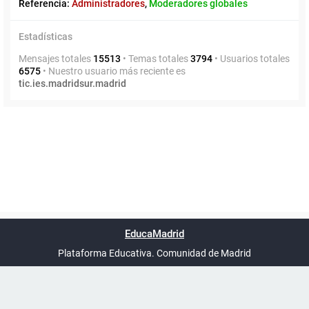
Referencia:
Administradores
,
Moderadores globales
Estadísticas
Mensajes totales
15513
• Temas totales
3794
• Usuarios totales
6575
• Nuestro usuario más reciente es
tic.ies.madridsur.madrid
Powered by
phpBB
™
Índice general
Todos los horarios
Privacidad
Borrar cookies
Condiciones
Contáctanos
EducaMadrid
Traducción al español por
phpBB España
-
son
UTC+02:00
Plataforma Educativa. Comunidad de Madrid
-
Ayuda
(en ventana nueva)
Certificación
Buzó
de
anóni