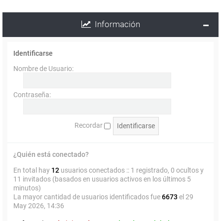
Información
Identificarse
Nombre de Usuario:
Contraseña:
Recordar
¿Quién está conectado?
En total hay
12
usuarios conectados :: 1 registrado, 0 ocultos y
11 invitados (basados en usuarios activos en los últimos 5
minutos)
La mayor cantidad de usuarios identificados fue
6673
el 29
May 2026, 14:36