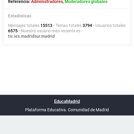
Referencia:
Administradores
,
Moderadores globales
Estadísticas
Mensajes totales
15513
• Temas totales
3794
• Usuarios totales
6575
• Nuestro usuario más reciente es
tic.ies.madridsur.madrid
Powered by
phpBB
™
Índice general
Todos los horarios
Privacidad
Borrar cookies
Condiciones
Contáctanos
EducaMadrid
Traducción al español por
phpBB España
-
son
UTC+02:00
Plataforma Educativa. Comunidad de Madrid
-
Ayuda
(en ventana nueva)
Certificación
Buzó
de
anóni