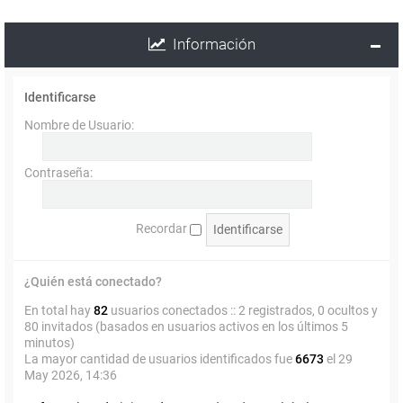
Información
Identificarse
Nombre de Usuario:
Contraseña:
Recordar
¿Quién está conectado?
En total hay
82
usuarios conectados :: 2 registrados, 0 ocultos y
80 invitados (basados en usuarios activos en los últimos 5
minutos)
La mayor cantidad de usuarios identificados fue
6673
el 29
May 2026, 14:36