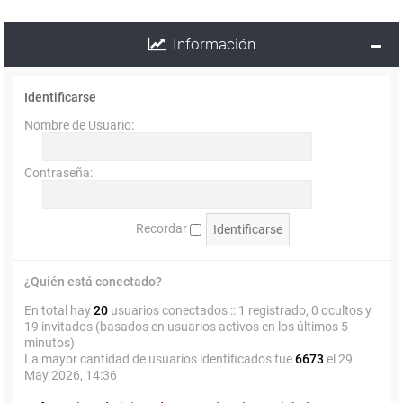
Información
Identificarse
Nombre de Usuario:
Contraseña:
Recordar
¿Quién está conectado?
En total hay
20
usuarios conectados :: 1 registrado, 0 ocultos y
19 invitados (basados en usuarios activos en los últimos 5
minutos)
La mayor cantidad de usuarios identificados fue
6673
el 29
May 2026, 14:36