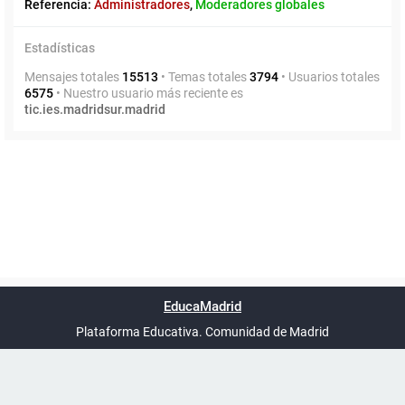
Referencia:
Administradores
,
Moderadores globales
Estadísticas
Mensajes totales
15513
• Temas totales
3794
• Usuarios totales
6575
• Nuestro usuario más reciente es
tic.ies.madridsur.madrid
Powered by
phpBB
™
Índice general
Todos los horarios
Privacidad
Borrar cookies
Condiciones
Contáctanos
EducaMadrid
Traducción al español por
phpBB España
-
son
UTC+02:00
Plataforma Educativa. Comunidad de Madrid
-
Ayuda
(en ventana nueva)
Certificación
Buzó
de
anóni