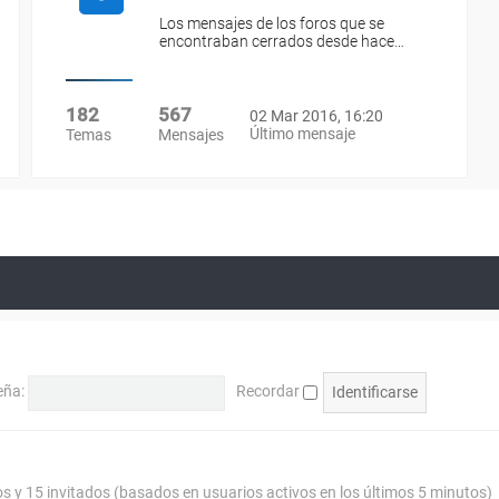
Los mensajes de los foros que se
encontraban cerrados desde hace…
182
567
02 Mar 2016, 16:20
Último mensaje
Temas
Mensajes
eña:
Recordar
os y 15 invitados (basados en usuarios activos en los últimos 5 minutos)