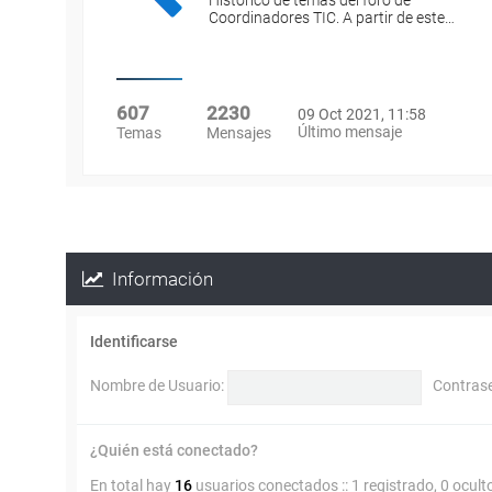
Histórico de temas del foro de
Coordinadores TIC. A partir de este…
607
2230
09 Oct 2021, 11:58
Último mensaje
Temas
Mensajes
Información
Identificarse
Nombre de Usuario:
Contras
¿Quién está conectado?
En total hay
16
usuarios conectados :: 1 registrado, 0 ocult