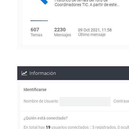
Histórico de temas del foro de
Coordinadores TIC. A partir de este…
607
2230
09 Oct 2021, 11:58
Último mensaje
Temas
Mensajes
Información
Identificarse
Nombre de Usuario:
Contras
¿Quién está conectado?
En total hay
19
usuarios conectados :: 3 registrados, 0 ocul