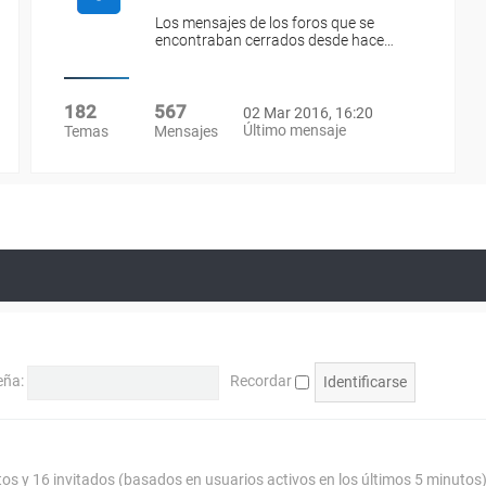
Los mensajes de los foros que se
encontraban cerrados desde hace…
182
567
02 Mar 2016, 16:20
Último mensaje
Temas
Mensajes
eña:
Recordar
tos y 16 invitados (basados en usuarios activos en los últimos 5 minutos