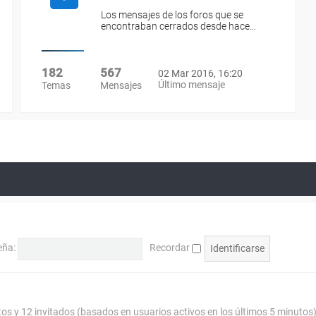
Los mensajes de los foros que se
encontraban cerrados desde hace…
182
567
02 Mar 2016, 16:20
Último mensaje
Temas
Mensajes
eña:
Recordar
tos y 12 invitados (basados en usuarios activos en los últimos 5 minutos