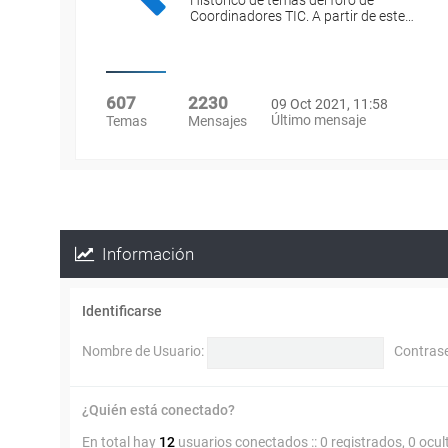
Histórico de temas del foro de
Coordinadores TIC. A partir de este…
607
2230
09 Oct 2021, 11:58
Último mensaje
Temas
Mensajes
Información
Identificarse
Nombre de Usuario:
Contras
¿Quién está conectado?
En total hay
12
usuarios conectados :: 0 registrados, 0 ocul