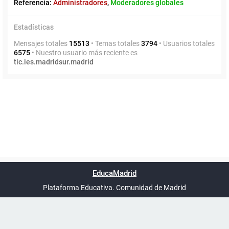
Referencia:
Administradores
,
Moderadores globales
Estadísticas
Mensajes totales
15513
• Temas totales
3794
• Usuarios totales
6575
• Nuestro usuario más reciente es
tic.ies.madridsur.madrid
Powered by
phpBB
™
Índice general
Todos los horarios
Privacidad
Borrar cookies
Condiciones
Contáctanos
EducaMadrid
Traducción al español por
phpBB España
-
son
UTC+02:00
Plataforma Educativa. Comunidad de Madrid
-
Ayuda
(en ventana nueva)
Certificación
Buzó
de
anóni