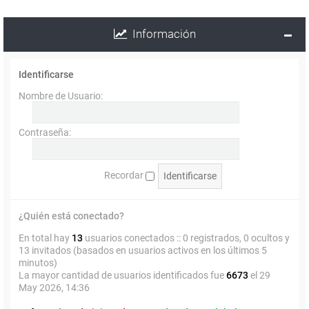
Información
Identificarse
Nombre de Usuario:
Contraseña:
Recordar
¿Quién está conectado?
En total hay
13
usuarios conectados :: 0 registrados, 0 ocultos y
13 invitados (basados en usuarios activos en los últimos 5
minutos)
La mayor cantidad de usuarios identificados fue
6673
el 29
May 2026, 14:36