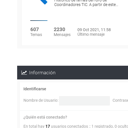
Histórico de temas del foro de
Coordinadores TIC. A partir de este…
607
2230
09 Oct 2021, 11:58
Último mensaje
Temas
Mensajes
Información
Identificarse
Nombre de Usuario:
Contras
¿Quién está conectado?
En total hay
17
usuarios conectados :: 1 registrado, 0 ocult