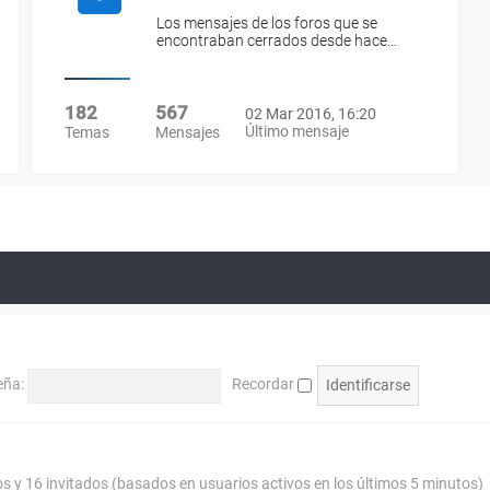
Los mensajes de los foros que se
encontraban cerrados desde hace…
182
567
02 Mar 2016, 16:20
Último mensaje
Temas
Mensajes
eña:
Recordar
os y 16 invitados (basados en usuarios activos en los últimos 5 minutos)