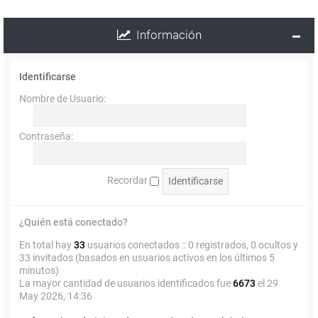
Información
Identificarse
Nombre de Usuario:
Contraseña:
Recordar
¿Quién está conectado?
En total hay
33
usuarios conectados :: 0 registrados, 0 ocultos y
33 invitados (basados en usuarios activos en los últimos 5
minutos)
La mayor cantidad de usuarios identificados fue
6673
el 29
May 2026, 14:36