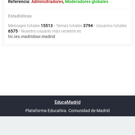
Referencia:
Administradores
,
Moderadores globales
Estadísticas
Mensajes totales
15513
• Temas totales
3794
• Usuarios totales
6575
• Nuestro usuario más reciente es
tic.ies.madridsur.madrid
Powered by
phpBB
™
Índice general
Todos los horarios
Privacidad
Borrar cookies
Condiciones
Contáctanos
EducaMadrid
Traducción al español por
phpBB España
-
son
UTC+02:00
Plataforma Educativa. Comunidad de Madrid
-
Ayuda
(en ventana nueva)
Certificación
Buzó
de
anóni