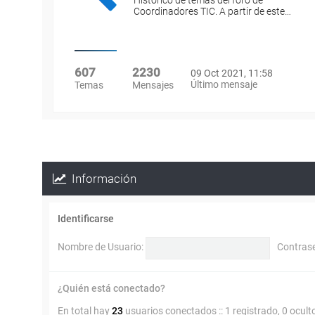
Histórico de temas del foro de
Coordinadores TIC. A partir de este…
607
2230
09 Oct 2021, 11:58
Último mensaje
Temas
Mensajes
Información
Identificarse
Nombre de Usuario:
Contras
¿Quién está conectado?
En total hay
23
usuarios conectados :: 1 registrado, 0 ocult