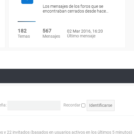
Los mensajes de los foros que se
encontraban cerrados desde hace…
182
567
02 Mar 2016, 16:20
Último mensaje
Temas
Mensajes
eña:
Recordar
os y 22 invitados (basados en usuarios activos en los últimos 5 minutos)