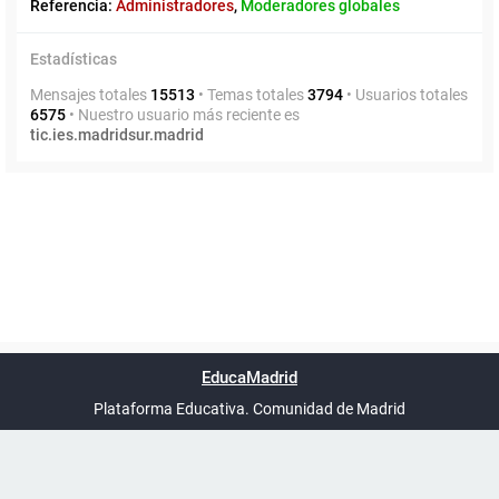
Referencia:
Administradores
,
Moderadores globales
Estadísticas
Mensajes totales
15513
• Temas totales
3794
• Usuarios totales
6575
• Nuestro usuario más reciente es
tic.ies.madridsur.madrid
Powered by
phpBB
™
Índice general
Todos los horarios
Privacidad
Borrar cookies
Condiciones
Contáctanos
EducaMadrid
Traducción al español por
phpBB España
-
son
UTC+02:00
Plataforma Educativa. Comunidad de Madrid
-
Ayuda
(en ventana nueva)
Certificación
Buzó
de
anóni