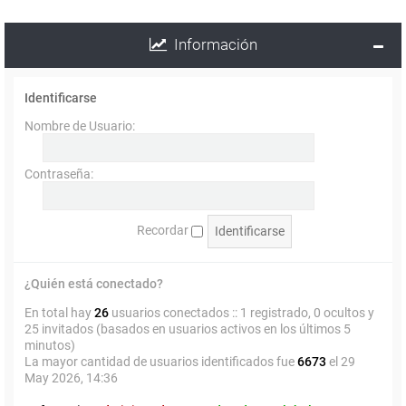
Información
Identificarse
Nombre de Usuario:
Contraseña:
Recordar
¿Quién está conectado?
En total hay
26
usuarios conectados :: 1 registrado, 0 ocultos y
25 invitados (basados en usuarios activos en los últimos 5
minutos)
La mayor cantidad de usuarios identificados fue
6673
el 29
May 2026, 14:36