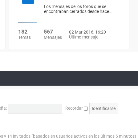
Los mensajes de los foros que se
encontraban cerrados desde hace…
182
567
02 Mar 2016, 16:20
Último mensaje
Temas
Mensajes
eña:
Recordar
os y 14 invitados (basados en usuarios activos en los últimos 5 minutos)