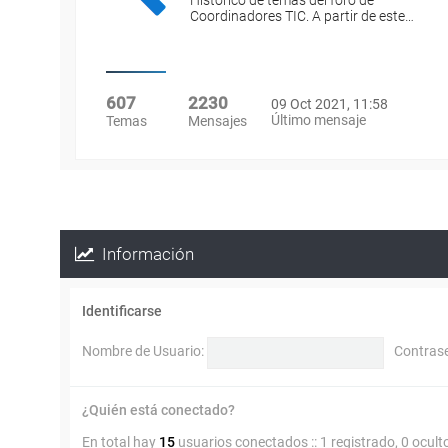
Histórico de temas del foro de
Coordinadores TIC. A partir de este…
607
2230
09 Oct 2021, 11:58
Último mensaje
Temas
Mensajes
Información
Identificarse
Nombre de Usuario:
Contras
¿Quién está conectado?
En total hay
15
usuarios conectados :: 1 registrado, 0 ocult