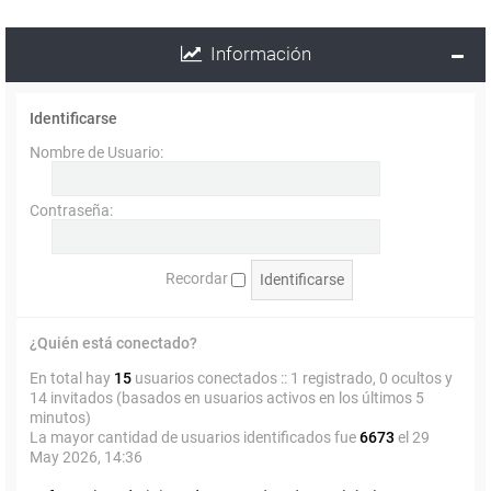
Información
Identificarse
Nombre de Usuario:
Contraseña:
Recordar
¿Quién está conectado?
En total hay
15
usuarios conectados :: 1 registrado, 0 ocultos y
14 invitados (basados en usuarios activos en los últimos 5
minutos)
La mayor cantidad de usuarios identificados fue
6673
el 29
May 2026, 14:36