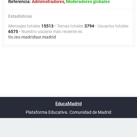
Referencia:
Administradores
,
Moderadores globales
Estadísticas
Mensajes totales
15513
• Temas totales
3794
• Usuarios totales
6575
• Nuestro usuario más reciente es
tic.ies.madridsur.madrid
Powered by
phpBB
™
Índice general
Todos los horarios
Privacidad
Borrar cookies
Condiciones
Contáctanos
EducaMadrid
Traducción al español por
phpBB España
-
son
UTC+02:00
Plataforma Educativa. Comunidad de Madrid
-
Ayuda
(en ventana nueva)
Certificación
Buzó
de
anóni