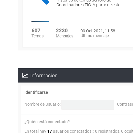
Histórico de temas del foro de
Coordinadores TIC. A partir de este…
607
2230
09 Oct 2021, 11:58
Último mensaje
Temas
Mensajes
Información
Identificarse
Nombre de Usuario:
Contras
¿Quién está conectado?
En total hay
17
usuarios conectados :: 0 registrados, 0 ocul