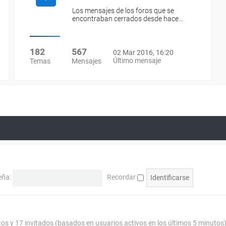
Los mensajes de los foros que se
encontraban cerrados desde hace…
182
567
02 Mar 2016, 16:20
Último mensaje
Temas
Mensajes
eña:
Recordar
tos y 17 invitados (basados en usuarios activos en los últimos 5 minutos