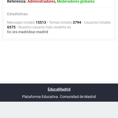
Referencia:
Administradores
,
Moderadores globales
Estadísticas
Mensajes totales
15513
• Temas totales
3794
• Usuarios totales
6575
• Nuestro usuario más reciente es
tic.ies.madridsur.madrid
Powered by
phpBB
™
Índice general
Todos los horarios
Privacidad
Borrar cookies
Condiciones
Contáctanos
EducaMadrid
Traducción al español por
phpBB España
-
son
UTC+02:00
Plataforma Educativa. Comunidad de Madrid
-
Ayuda
(en ventana nueva)
Certificación
Buzó
de
anóni