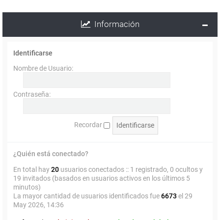
Información
Identificarse
Nombre de Usuario:
Contraseña:
Recordar
¿Quién está conectado?
En total hay
20
usuarios conectados :: 1 registrado, 0 ocultos y
19 invitados (basados en usuarios activos en los últimos 5
minutos)
La mayor cantidad de usuarios identificados fue
6673
el 29
May 2026, 14:36