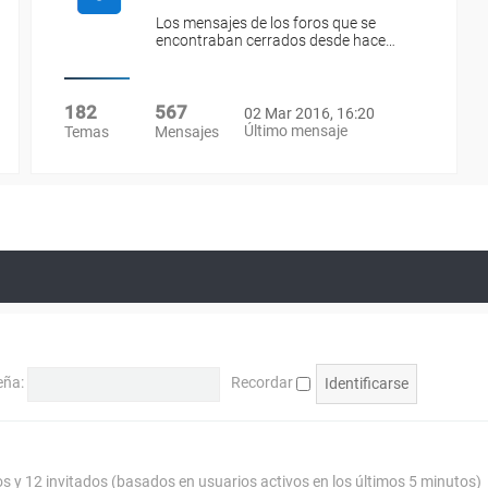
Los mensajes de los foros que se
encontraban cerrados desde hace…
182
567
02 Mar 2016, 16:20
Último mensaje
Temas
Mensajes
eña:
Recordar
os y 12 invitados (basados en usuarios activos en los últimos 5 minutos)