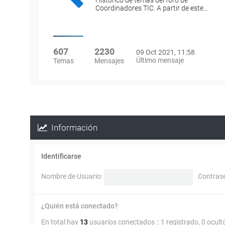
Histórico de temas del foro de
Coordinadores TIC. A partir de este…
607
2230
09 Oct 2021, 11:58
Último mensaje
Temas
Mensajes
Información
Identificarse
Nombre de Usuario:
Contras
¿Quién está conectado?
En total hay
13
usuarios conectados :: 1 registrado, 0 ocult