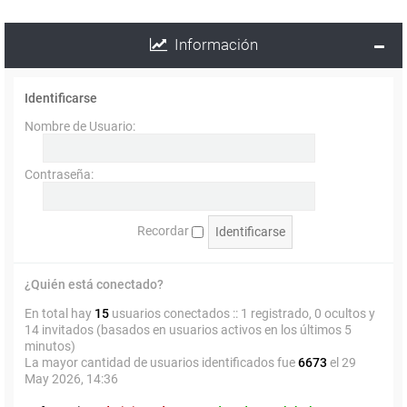
Información
Identificarse
Nombre de Usuario:
Contraseña:
Recordar
¿Quién está conectado?
En total hay
15
usuarios conectados :: 1 registrado, 0 ocultos y
14 invitados (basados en usuarios activos en los últimos 5
minutos)
La mayor cantidad de usuarios identificados fue
6673
el 29
May 2026, 14:36