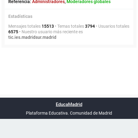
Referencia:
Administradores
,
Moderadores globales
Estadísticas
Mensajes totales
15513
• Temas totales
3794
• Usuarios totales
6575
• Nuestro usuario más reciente es
tic.ies.madridsur.madrid
Powered by
phpBB
™
Índice general
Todos los horarios
Privacidad
Borrar cookies
Condiciones
Contáctanos
EducaMadrid
Traducción al español por
phpBB España
-
son
UTC+02:00
Plataforma Educativa. Comunidad de Madrid
-
Ayuda
(en ventana nueva)
Certificación
Buzó
de
anóni