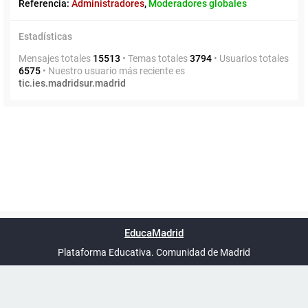
Referencia:
Administradores
,
Moderadores globales
Estadísticas
Mensajes totales
15513
• Temas totales
3794
• Usuarios totales
6575
• Nuestro usuario más reciente es
tic.ies.madridsur.madrid
Powered by
phpBB
™
Índice general
Todos los horarios
Privacidad
Borrar cookies
Condiciones
Contáctanos
EducaMadrid
Traducción al español por
phpBB España
-
son
UTC+02:00
Plataforma Educativa. Comunidad de Madrid
-
Ayuda
(en ventana nueva)
Certificación
Buzó
de
anóni