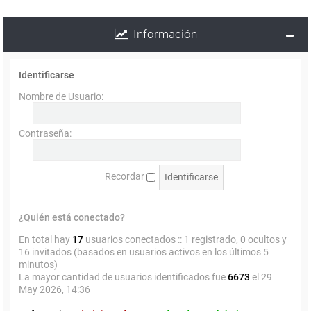
Información
Identificarse
Nombre de Usuario:
Contraseña:
Recordar
¿Quién está conectado?
En total hay
17
usuarios conectados :: 1 registrado, 0 ocultos y
16 invitados (basados en usuarios activos en los últimos 5
minutos)
La mayor cantidad de usuarios identificados fue
6673
el 29
May 2026, 14:36