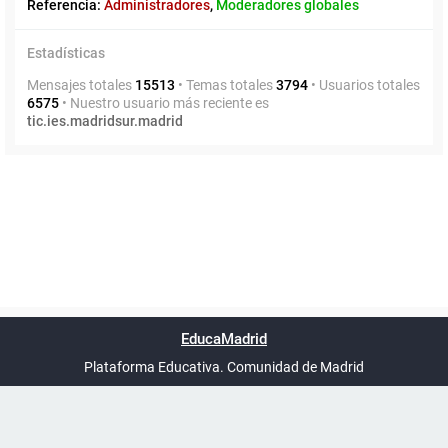
Referencia:
Administradores
,
Moderadores globales
Estadísticas
Mensajes totales
15513
• Temas totales
3794
• Usuarios totales
6575
• Nuestro usuario más reciente es
tic.ies.madridsur.madrid
Powered by
phpBB
™
Índice general
Todos los horarios
Privacidad
Borrar cookies
Condiciones
Contáctanos
EducaMadrid
Traducción al español por
phpBB España
-
son
UTC+02:00
Plataforma Educativa. Comunidad de Madrid
-
Ayuda
(en ventana nueva)
Certificación
Buzó
de
anóni