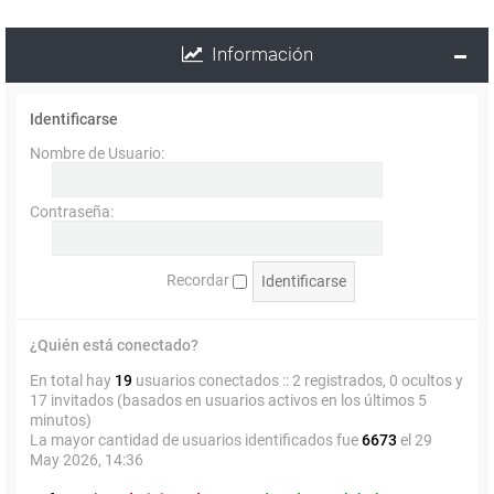
Información
Identificarse
Nombre de Usuario:
Contraseña:
Recordar
¿Quién está conectado?
En total hay
19
usuarios conectados :: 2 registrados, 0 ocultos y
17 invitados (basados en usuarios activos en los últimos 5
minutos)
La mayor cantidad de usuarios identificados fue
6673
el 29
May 2026, 14:36