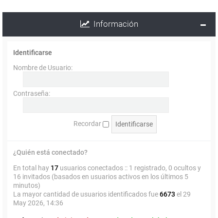
Información
Identificarse
Nombre de Usuario:
Contraseña:
Recordar
¿Quién está conectado?
En total hay
17
usuarios conectados :: 1 registrado, 0 ocultos y
16 invitados (basados en usuarios activos en los últimos 5
minutos)
La mayor cantidad de usuarios identificados fue
6673
el 29
May 2026, 14:36