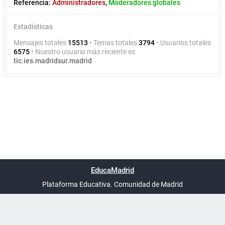
Referencia:
Administradores
,
Moderadores globales
Estadísticas
Mensajes totales
15513
• Temas totales
3794
• Usuarios totales
6575
• Nuestro usuario más reciente es
tic.ies.madridsur.madrid
Powered by
phpBB
™
Índice general
Todos los horarios
Privacidad
Borrar cookies
Condiciones
Contáctanos
EducaMadrid
Traducción al español por
phpBB España
-
son
UTC+02:00
Plataforma Educativa. Comunidad de Madrid
-
Ayuda
(en ventana nueva)
Certificación
Buzó
de
anóni