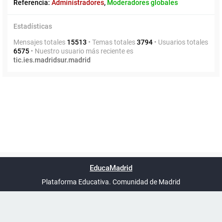
Referencia:
Administradores
,
Moderadores globales
Estadísticas
Mensajes totales
15513
• Temas totales
3794
• Usuarios totales
6575
• Nuestro usuario más reciente es
tic.ies.madridsur.madrid
Powered by
phpBB
™
Índice general
Todos los horarios
Privacidad
Borrar cookies
Condiciones
Contáctanos
EducaMadrid
Traducción al español por
phpBB España
-
son
UTC+02:00
Plataforma Educativa. Comunidad de Madrid
-
Ayuda
(en ventana nueva)
Certificación
Buzó
de
anóni