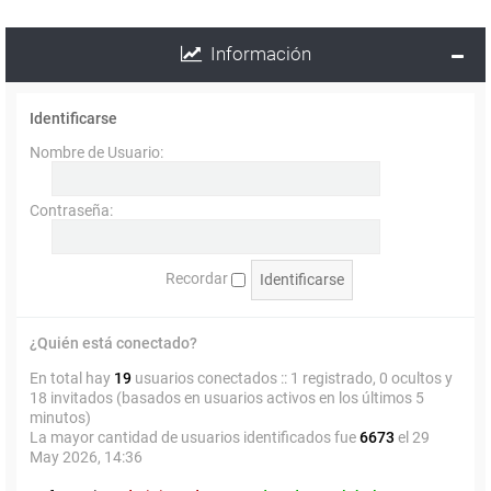
Información
Identificarse
Nombre de Usuario:
Contraseña:
Recordar
¿Quién está conectado?
En total hay
19
usuarios conectados :: 1 registrado, 0 ocultos y
18 invitados (basados en usuarios activos en los últimos 5
minutos)
La mayor cantidad de usuarios identificados fue
6673
el 29
May 2026, 14:36