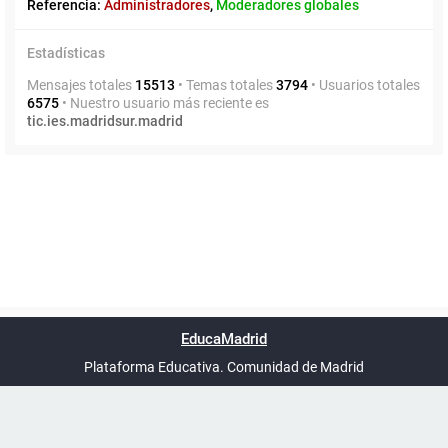
Referencia:
Administradores
,
Moderadores globales
Estadísticas
Mensajes totales
15513
• Temas totales
3794
• Usuarios totales
6575
• Nuestro usuario más reciente es
tic.ies.madridsur.madrid
Powered by
phpBB
™
Índice general
Todos los horarios
Privacidad
Borrar cookies
Condiciones
Contáctanos
EducaMadrid
Traducción al español por
phpBB España
-
son
UTC+02:00
Plataforma Educativa. Comunidad de Madrid
-
Ayuda
(en ventana nueva)
Certificación
Buzó
de
anóni