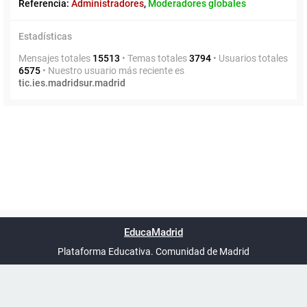
Referencia:
Administradores
,
Moderadores globales
Estadísticas
Mensajes totales
15513
• Temas totales
3794
• Usuarios totales
6575
• Nuestro usuario más reciente es
tic.ies.madridsur.madrid
Powered by
phpBB
™
Índice general
Todos los horarios
Privacidad
Borrar cookies
Condiciones
Contáctanos
EducaMadrid
Traducción al español por
phpBB España
-
son
UTC+02:00
Plataforma Educativa. Comunidad de Madrid
-
Ayuda
(en ventana nueva)
Certificación
Buzó
de
anóni