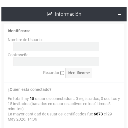
Información
Identificarse
Nombre de Usuario:
Contraseña:
Recordar
¿Quién está conectado?
En total hay
15
usuarios conectados :: 0 registrados, 0 ocultos y
15 invitados (basados en usuarios activos en los últimos 5
minutos)
La mayor cantidad de usuarios identificados fue
6673
el 29
May 2026, 14:36