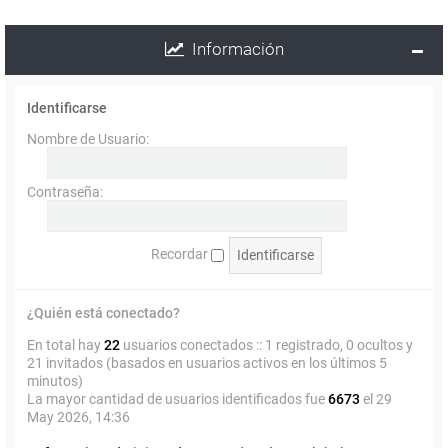
Información
Identificarse
Nombre de Usuario:
Contraseña:
Recordar
¿Quién está conectado?
En total hay
22
usuarios conectados :: 1 registrado, 0 ocultos y
21 invitados (basados en usuarios activos en los últimos 5
minutos)
La mayor cantidad de usuarios identificados fue
6673
el 29
May 2026, 14:36