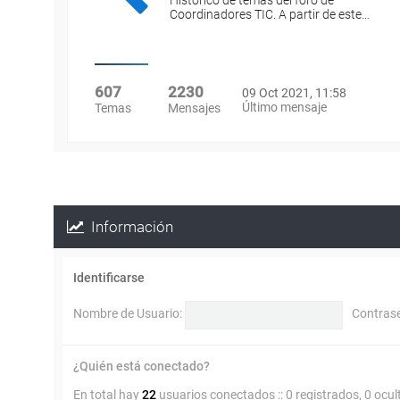
Histórico de temas del foro de
Coordinadores TIC. A partir de este…
607
2230
09 Oct 2021, 11:58
Último mensaje
Temas
Mensajes
Información
Identificarse
Nombre de Usuario:
Contras
¿Quién está conectado?
En total hay
22
usuarios conectados :: 0 registrados, 0 ocul