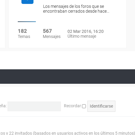
Los mensajes de los foros que se
encontraban cerrados desde hace…
182
567
02 Mar 2016, 16:20
Último mensaje
Temas
Mensajes
eña:
Recordar
tos y 22 invitados (basados en usuarios activos en los últimos 5 minutos