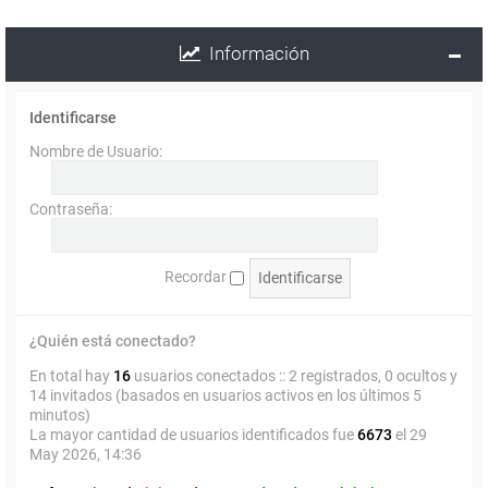
Información
Identificarse
Nombre de Usuario:
Contraseña:
Recordar
¿Quién está conectado?
En total hay
16
usuarios conectados :: 2 registrados, 0 ocultos y
14 invitados (basados en usuarios activos en los últimos 5
minutos)
La mayor cantidad de usuarios identificados fue
6673
el 29
May 2026, 14:36