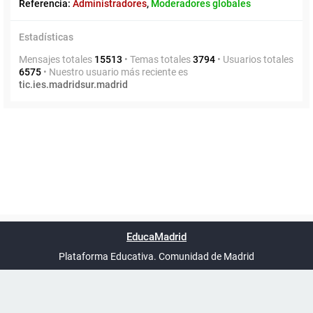
Referencia:
Administradores
,
Moderadores globales
Estadísticas
Mensajes totales
15513
• Temas totales
3794
• Usuarios totales
6575
• Nuestro usuario más reciente es
tic.ies.madridsur.madrid
Powered by
phpBB
™
Índice general
Todos los horarios
Privacidad
Borrar cookies
Condiciones
Contáctanos
EducaMadrid
Traducción al español por
phpBB España
-
son
UTC+02:00
Plataforma Educativa. Comunidad de Madrid
-
Ayuda
(en ventana nueva)
Certificación
Buzó
de
anóni