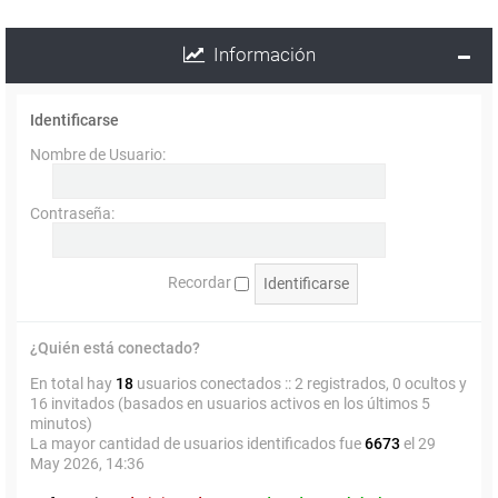
Información
Identificarse
Nombre de Usuario:
Contraseña:
Recordar
¿Quién está conectado?
En total hay
18
usuarios conectados :: 2 registrados, 0 ocultos y
16 invitados (basados en usuarios activos en los últimos 5
minutos)
La mayor cantidad de usuarios identificados fue
6673
el 29
May 2026, 14:36