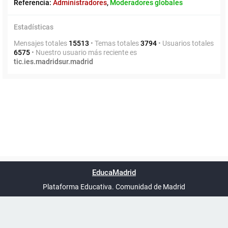
Referencia:
Administradores
,
Moderadores globales
Estadísticas
Mensajes totales
15513
• Temas totales
3794
• Usuarios totales
6575
• Nuestro usuario más reciente es
tic.ies.madridsur.madrid
Powered by
phpBB
™
Índice general
Todos los horarios
Privacidad
Borrar cookies
Condiciones
Contáctanos
EducaMadrid
Traducción al español por
phpBB España
-
son
UTC+02:00
Plataforma Educativa. Comunidad de Madrid
-
Ayuda
(en ventana nueva)
Certificación
Buzó
de
anóni