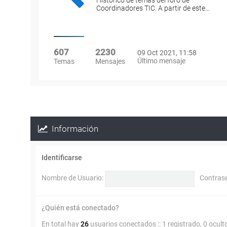
Histórico de temas del foro de
Coordinadores TIC. A partir de este…
607
2230
09 Oct 2021, 11:58
Último mensaje
Temas
Mensajes
Información
Identificarse
Nombre de Usuario:
Contras
¿Quién está conectado?
En total hay
26
usuarios conectados :: 1 registrado, 0 ocult