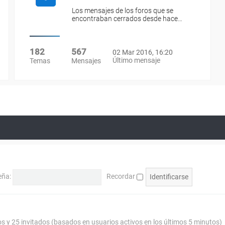
Los mensajes de los foros que se
encontraban cerrados desde hace…
182
567
02 Mar 2016, 16:20
Último mensaje
Temas
Mensajes
eña:
Recordar
os y 25 invitados (basados en usuarios activos en los últimos 5 minutos)