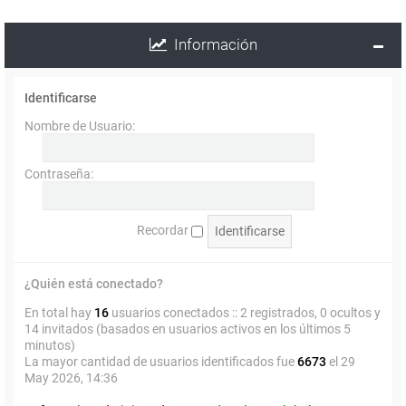
Información
Identificarse
Nombre de Usuario:
Contraseña:
Recordar
¿Quién está conectado?
En total hay
16
usuarios conectados :: 2 registrados, 0 ocultos y
14 invitados (basados en usuarios activos en los últimos 5
minutos)
La mayor cantidad de usuarios identificados fue
6673
el 29
May 2026, 14:36