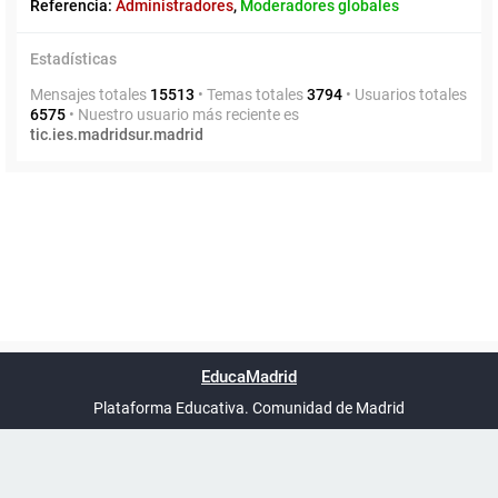
Referencia:
Administradores
,
Moderadores globales
Estadísticas
Mensajes totales
15513
• Temas totales
3794
• Usuarios totales
6575
• Nuestro usuario más reciente es
tic.ies.madridsur.madrid
Powered by
phpBB
™
Índice general
Todos los horarios
Privacidad
Borrar cookies
Condiciones
Contáctanos
EducaMadrid
Traducción al español por
phpBB España
-
son
UTC+02:00
Plataforma Educativa. Comunidad de Madrid
-
Ayuda
(en ventana nueva)
Certificación
Buzó
de
anóni