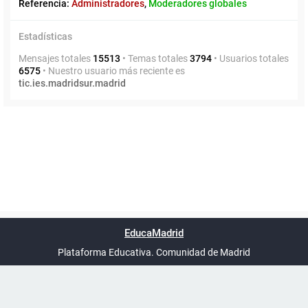
Referencia:
Administradores
,
Moderadores globales
Estadísticas
Mensajes totales
15513
• Temas totales
3794
• Usuarios totales
6575
• Nuestro usuario más reciente es
tic.ies.madridsur.madrid
Powered by
phpBB
™
Índice general
Todos los horarios
Privacidad
Borrar cookies
Condiciones
Contáctanos
EducaMadrid
Traducción al español por
phpBB España
-
son
UTC+02:00
Plataforma Educativa. Comunidad de Madrid
-
Ayuda
(en ventana nueva)
Certificación
Buzó
de
anóni