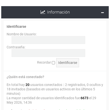
Información
Identificarse
Nombre de Usuario:
Contraseña:
Recordar
¿Quién está conectado?
En total hay
20
usuarios conectados :: 2 registrados, 0 ocultos y
18 invitados (basados en usuarios activos en los últimos 5
minutos)
La mayor cantidad de usuarios identificados fue
6673
el 29
May 2026, 14:36