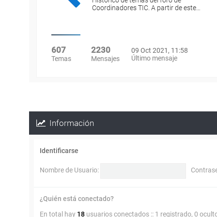
Histórico de temas del foro de
Coordinadores TIC. A partir de este…
607
2230
09 Oct 2021, 11:58
Último mensaje
Temas
Mensajes
Información
Identificarse
Nombre de Usuario:
Contras
¿Quién está conectado?
En total hay
18
usuarios conectados :: 1 registrado, 0 ocult