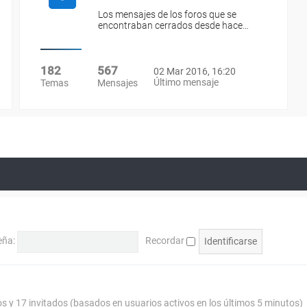
Los mensajes de los foros que se
encontraban cerrados desde hace…
182
567
02 Mar 2016, 16:20
Último mensaje
Temas
Mensajes
eña:
Recordar
os y 17 invitados (basados en usuarios activos en los últimos 5 minutos)