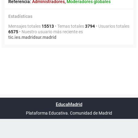
Referencia:
Administradores
,
Moderadores globales
Estadísticas
Mensajes totales
15513
• Temas totales
3794
• Usuarios totales
6575
• Nuestro usuario más reciente es
tic.ies.madridsur.madrid
Powered by
phpBB
™
Índice general
Todos los horarios
Privacidad
Borrar cookies
Condiciones
Contáctanos
EducaMadrid
Traducción al español por
phpBB España
-
son
UTC+02:00
Plataforma Educativa. Comunidad de Madrid
-
Ayuda
(en ventana nueva)
Certificación
Buzó
de
anóni