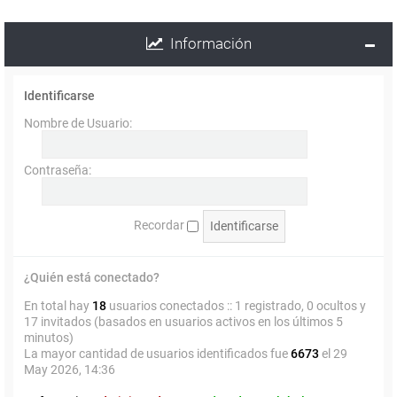
Información
Identificarse
Nombre de Usuario:
Contraseña:
Recordar
¿Quién está conectado?
En total hay
18
usuarios conectados :: 1 registrado, 0 ocultos y
17 invitados (basados en usuarios activos en los últimos 5
minutos)
La mayor cantidad de usuarios identificados fue
6673
el 29
May 2026, 14:36