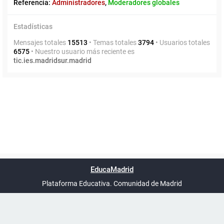
Referencia:
Administradores
,
Moderadores globales
Estadísticas
Mensajes totales
15513
• Temas totales
3794
• Usuarios totales
6575
• Nuestro usuario más reciente es
tic.ies.madridsur.madrid
Powered by
phpBB
™
Índice general
Todos los horarios
Privacidad
Borrar cookies
Condiciones
Contáctanos
EducaMadrid
Traducción al español por
phpBB España
-
son
UTC+02:00
Plataforma Educativa. Comunidad de Madrid
-
Ayuda
(en ventana nueva)
Certificación
Buzó
de
anóni