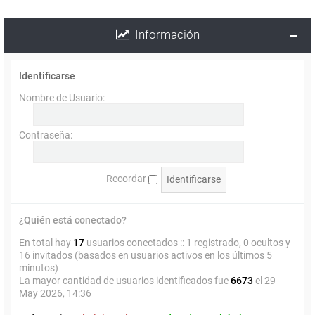
Información
Identificarse
Nombre de Usuario:
Contraseña:
Recordar
¿Quién está conectado?
En total hay
17
usuarios conectados :: 1 registrado, 0 ocultos y
16 invitados (basados en usuarios activos en los últimos 5
minutos)
La mayor cantidad de usuarios identificados fue
6673
el 29
May 2026, 14:36