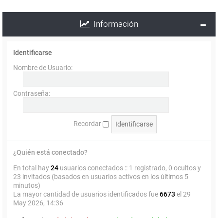
Información
Identificarse
Nombre de Usuario:
Contraseña:
Recordar
¿Quién está conectado?
En total hay
24
usuarios conectados :: 1 registrado, 0 ocultos y
23 invitados (basados en usuarios activos en los últimos 5
minutos)
La mayor cantidad de usuarios identificados fue
6673
el 29
May 2026, 14:36