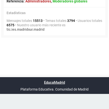
Referencia:
Administradores
,
Moderadores globales
Estadísticas
Mensajes totales
15513
• Temas totales
3794
• Usuarios totales
6575
• Nuestro usuario más reciente es
tic.ies.madridsur.madrid
Powered by
phpBB
™
Índice general
Todos los horarios
Privacidad
Borrar cookies
Condiciones
Contáctanos
EducaMadrid
Traducción al español por
phpBB España
-
son
UTC+02:00
Plataforma Educativa. Comunidad de Madrid
-
Ayuda
(en ventana nueva)
Certificación
Buzó
de
anóni