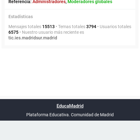
Referencia:
Administradores
,
Moderadores globales
Estadísticas
Mensajes totales
15513
• Temas totales
3794
• Usuarios totales
6575
• Nuestro usuario más reciente es
tic.ies.madridsur.madrid
Powered by
phpBB
™
Índice general
Todos los horarios
Privacidad
Borrar cookies
Condiciones
Contáctanos
EducaMadrid
Traducción al español por
phpBB España
-
son
UTC+02:00
Plataforma Educativa. Comunidad de Madrid
-
Ayuda
(en ventana nueva)
Certificación
Buzó
de
anóni