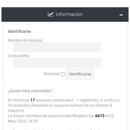
Información
Identificarse
Nombre de Usuario:
Contraseña:
Recordar
¿Quién está conectado?
En total hay
17
usuarios conectados :: 1 registrado, 0 ocultos y
16 invitados (basados en usuarios activos en los últimos 5
minutos)
La mayor cantidad de usuarios identificados fue
6673
el 29
May 2026, 14:36