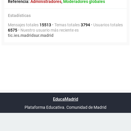
Referencia:
Administradores
,
Moderadores globales
Estadísticas
Mensajes totales
15513
• Temas totales
3794
• Usuarios totales
6575
• Nuestro usuario más reciente es
tic.ies.madridsur.madrid
Powered by
phpBB
™
Índice general
Todos los horarios
Privacidad
Borrar cookies
Condiciones
Contáctanos
EducaMadrid
Traducción al español por
phpBB España
-
son
UTC+02:00
Plataforma Educativa. Comunidad de Madrid
-
Ayuda
(en ventana nueva)
Certificación
Buzó
de
anóni