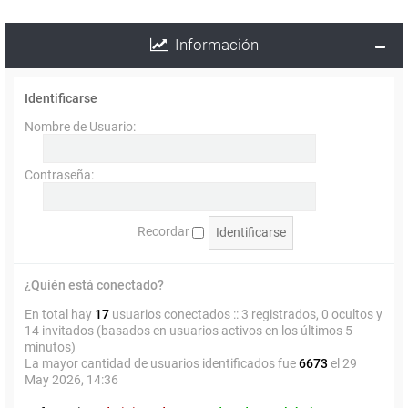
Información
Identificarse
Nombre de Usuario:
Contraseña:
Recordar
¿Quién está conectado?
En total hay
17
usuarios conectados :: 3 registrados, 0 ocultos y
14 invitados (basados en usuarios activos en los últimos 5
minutos)
La mayor cantidad de usuarios identificados fue
6673
el 29
May 2026, 14:36