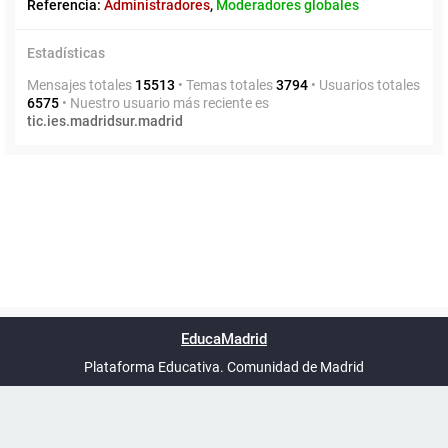
Referencia:
Administradores
,
Moderadores globales
Estadísticas
Mensajes totales
15513
• Temas totales
3794
• Usuarios totales
6575
• Nuestro usuario más reciente es
tic.ies.madridsur.madrid
Powered by
phpBB
™
Índice general
Todos los horarios
Privacidad
Borrar cookies
Condiciones
Contáctanos
EducaMadrid
Traducción al español por
phpBB España
-
son
UTC+02:00
Plataforma Educativa. Comunidad de Madrid
-
Ayuda
(en ventana nueva)
Certificación
Buzó
de
anóni