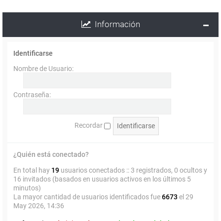
Información
Identificarse
Nombre de Usuario:
Contraseña:
Recordar
¿Quién está conectado?
En total hay
19
usuarios conectados :: 3 registrados, 0 ocultos y
16 invitados (basados en usuarios activos en los últimos 5
minutos)
La mayor cantidad de usuarios identificados fue
6673
el 29
May 2026, 14:36