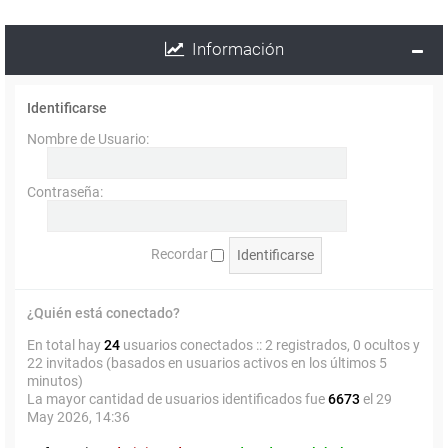
Información
Identificarse
Nombre de Usuario:
Contraseña:
Recordar
¿Quién está conectado?
En total hay
24
usuarios conectados :: 2 registrados, 0 ocultos y
22 invitados (basados en usuarios activos en los últimos 5
minutos)
La mayor cantidad de usuarios identificados fue
6673
el 29
May 2026, 14:36