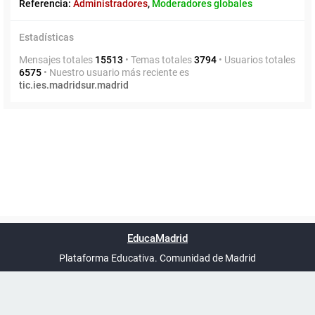
Referencia:
Administradores
,
Moderadores globales
Estadísticas
Mensajes totales
15513
• Temas totales
3794
• Usuarios totales
6575
• Nuestro usuario más reciente es
tic.ies.madridsur.madrid
Powered by
phpBB
™
Índice general
Todos los horarios
Privacidad
Borrar cookies
Condiciones
Contáctanos
EducaMadrid
Traducción al español por
phpBB España
-
son
UTC+02:00
Plataforma Educativa. Comunidad de Madrid
-
Ayuda
(en ventana nueva)
Certificación
Buzó
de
anóni