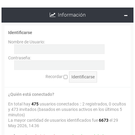
Información
Identificarse
Nombre de Usuario:
Contraseña:
Recordar
¿Quién está conectado?
En total hay
475
usuarios conectados :: 2 registrados, 0 ocultos
y 473 invitados (basados en usuarios activos en los últimos 5
minutos)
La mayor cantidad de usuarios identificados fue
6673
el 29
May 2026, 14:36