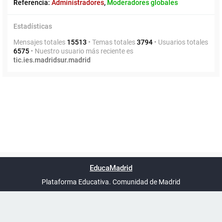
Referencia:
Administradores
,
Moderadores globales
Estadísticas
Mensajes totales
15513
• Temas totales
3794
• Usuarios totales
6575
• Nuestro usuario más reciente es
tic.ies.madridsur.madrid
Powered by
phpBB
™
Índice general
Todos los horarios
Privacidad
Borrar cookies
Condiciones
Contáctanos
EducaMadrid
Traducción al español por
phpBB España
-
son
UTC+02:00
Plataforma Educativa. Comunidad de Madrid
-
Ayuda
(en ventana nueva)
Certificación
Buzó
de
anóni