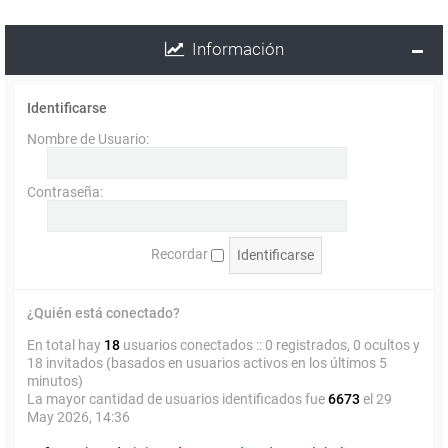
Información
Identificarse
Nombre de Usuario:
Contraseña:
Recordar
¿Quién está conectado?
En total hay
18
usuarios conectados :: 0 registrados, 0 ocultos y
18 invitados (basados en usuarios activos en los últimos 5
minutos)
La mayor cantidad de usuarios identificados fue
6673
el 29
May 2026, 14:36