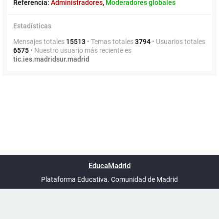
Referencia:
Administradores
,
Moderadores globales
Estadísticas
Mensajes totales
15513
• Temas totales
3794
• Usuarios totales
6575
• Nuestro usuario más reciente es
tic.ies.madridsur.madrid
Powered by
phpBB
™
Índice general
Todos los horarios
Privacidad
Borrar cookies
Condiciones
Contáctanos
EducaMadrid
Traducción al español por
phpBB España
-
son
UTC+02:00
Plataforma Educativa. Comunidad de Madrid
-
Ayuda
(en ventana nueva)
Certificación
Buzó
de
anóni