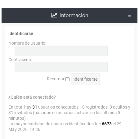
Información
Identificarse
Nombre de Usuario:
Contraseña:
Recordar
¿Quién está conectado?
En total hay
31
usuarios conectados :: 0 registrados, 0 ocultos y
31 invitados (basados en usuarios activos en los últimos 5
minutos)
La mayor cantidad de usuarios identificados fue
6673
el 29
May 2026, 14:36