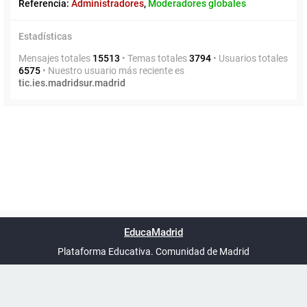
Referencia:
Administradores
,
Moderadores globales
Estadísticas
Mensajes totales
15513
• Temas totales
3794
• Usuarios totales
6575
• Nuestro usuario más reciente es
tic.ies.madridsur.madrid
Powered by
phpBB
™
Índice general
Todos los horarios
Privacidad
Borrar cookies
Condiciones
Contáctanos
EducaMadrid
Traducción al español por
phpBB España
-
son
UTC+02:00
Plataforma Educativa. Comunidad de Madrid
-
Ayuda
(en ventana nueva)
Certificación
Buzó
de
anóni