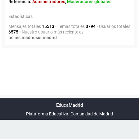
Referencia:
Administradores
,
Moderadores globales
Estadísticas
Mensajes totales
15513
• Temas totales
3794
• Usuarios totales
6575
• Nuestro usuario más reciente es
tic.ies.madridsur.madrid
Powered by
phpBB
™
Índice general
Todos los horarios
Privacidad
Borrar cookies
Condiciones
Contáctanos
EducaMadrid
Traducción al español por
phpBB España
-
son
UTC+02:00
Plataforma Educativa. Comunidad de Madrid
-
Ayuda
(en ventana nueva)
Certificación
Buzó
de
anóni