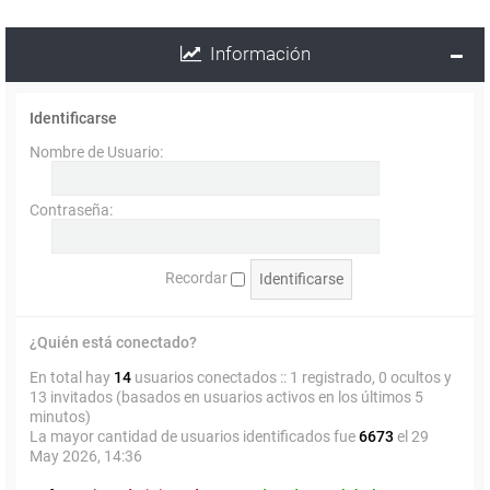
Información
Identificarse
Nombre de Usuario:
Contraseña:
Recordar
¿Quién está conectado?
En total hay
14
usuarios conectados :: 1 registrado, 0 ocultos y
13 invitados (basados en usuarios activos en los últimos 5
minutos)
La mayor cantidad de usuarios identificados fue
6673
el 29
May 2026, 14:36