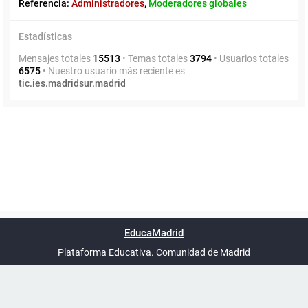
Referencia:
Administradores
,
Moderadores globales
Estadísticas
Mensajes totales
15513
• Temas totales
3794
• Usuarios totales
6575
• Nuestro usuario más reciente es
tic.ies.madridsur.madrid
Powered by
phpBB
™
Índice general
Todos los horarios
Privacidad
Borrar cookies
Condiciones
Contáctanos
EducaMadrid
Traducción al español por
phpBB España
-
son
UTC+02:00
Plataforma Educativa. Comunidad de Madrid
-
Ayuda
(en ventana nueva)
Certificación
Buzó
de
anóni