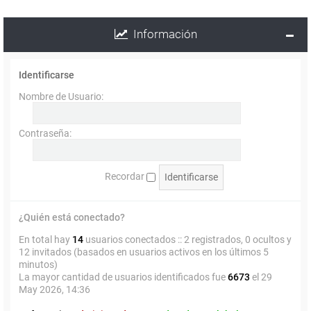
Información
Identificarse
Nombre de Usuario:
Contraseña:
Recordar
¿Quién está conectado?
En total hay
14
usuarios conectados :: 2 registrados, 0 ocultos y
12 invitados (basados en usuarios activos en los últimos 5
minutos)
La mayor cantidad de usuarios identificados fue
6673
el 29
May 2026, 14:36