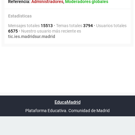
Referencia:
Administradores
,
Moderadores globales
Estadísticas
Mensajes totales
15513
• Temas totales
3794
• Usuarios totales
6575
• Nuestro usuario más reciente es
tic.ies.madridsur.madrid
Powered by
phpBB
™
Índice general
Todos los horarios
Privacidad
Borrar cookies
Condiciones
Contáctanos
EducaMadrid
Traducción al español por
phpBB España
-
son
UTC+02:00
Plataforma Educativa. Comunidad de Madrid
-
Ayuda
(en ventana nueva)
Certificación
Buzó
de
anóni