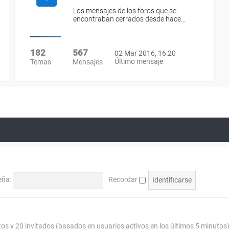
Los mensajes de los foros que se
encontraban cerrados desde hace…
182
567
02 Mar 2016, 16:20
Último mensaje
Temas
Mensajes
eña:
Recordar
tos y 20 invitados (basados en usuarios activos en los últimos 5 minutos