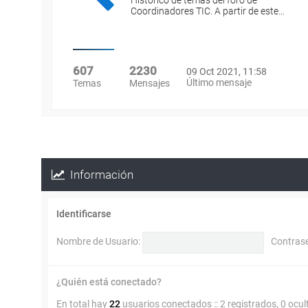
Histórico de temas del foro de
Coordinadores TIC. A partir de este…
607
2230
09 Oct 2021, 11:58
Último mensaje
Temas
Mensajes
Información
Identificarse
Nombre de Usuario:
Contras
¿Quién está conectado?
En total hay
22
usuarios conectados :: 2 registrados, 0 ocul