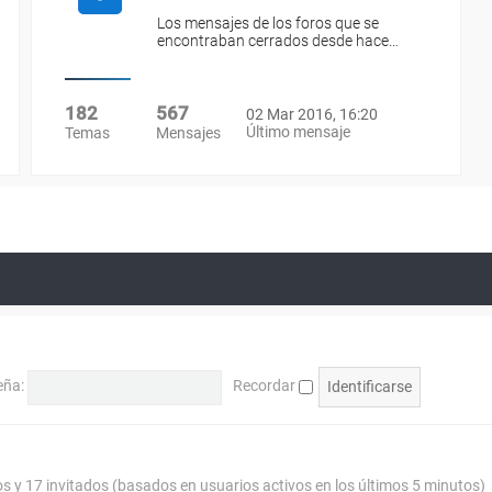
Los mensajes de los foros que se
encontraban cerrados desde hace…
182
567
02 Mar 2016, 16:20
Último mensaje
Temas
Mensajes
eña:
Recordar
os y 17 invitados (basados en usuarios activos en los últimos 5 minutos)