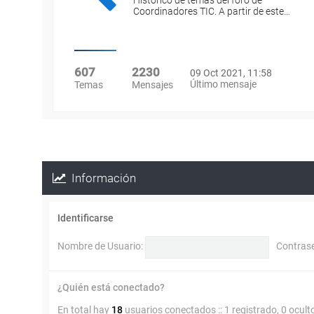
Histórico de temas del foro de
Coordinadores TIC. A partir de este…
607
2230
09 Oct 2021, 11:58
Último mensaje
Temas
Mensajes
Información
Identificarse
Nombre de Usuario:
Contras
¿Quién está conectado?
En total hay
18
usuarios conectados :: 1 registrado, 0 ocult