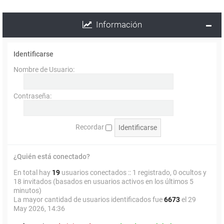
Información
Identificarse
Nombre de Usuario:
Contraseña:
Recordar
¿Quién está conectado?
En total hay
19
usuarios conectados :: 1 registrado, 0 ocultos y
18 invitados (basados en usuarios activos en los últimos 5
minutos)
La mayor cantidad de usuarios identificados fue
6673
el 29
May 2026, 14:36