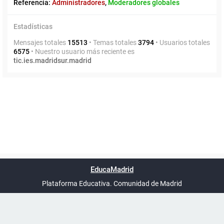
Referencia:
Administradores
,
Moderadores globales
Estadísticas
Mensajes totales
15513
• Temas totales
3794
• Usuarios totales
6575
• Nuestro usuario más reciente es
tic.ies.madridsur.madrid
Powered by
phpBB
™
Índice general
Todos los horarios
Privacidad
Borrar cookies
Condiciones
Contáctanos
EducaMadrid
Traducción al español por
phpBB España
-
son
UTC+02:00
Plataforma Educativa. Comunidad de Madrid
-
Ayuda
(en ventana nueva)
Certificación
Buzó
de
anóni