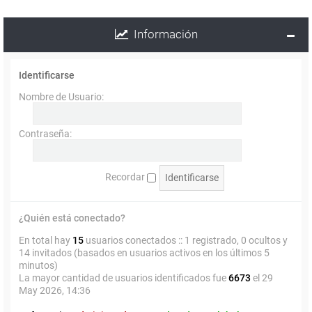
Información
Identificarse
Nombre de Usuario:
Contraseña:
Recordar
¿Quién está conectado?
En total hay
15
usuarios conectados :: 1 registrado, 0 ocultos y
14 invitados (basados en usuarios activos en los últimos 5
minutos)
La mayor cantidad de usuarios identificados fue
6673
el 29
May 2026, 14:36