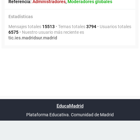
Referencia:
Administradores
,
Moderadores globales
Estadísticas
Mensajes totales
15513
• Temas totales
3794
• Usuarios totales
6575
• Nuestro usuario más reciente es
tic.ies.madridsur.madrid
Powered by
phpBB
™
Índice general
Todos los horarios
Privacidad
Borrar cookies
Condiciones
Contáctanos
EducaMadrid
Traducción al español por
phpBB España
-
son
UTC+02:00
Plataforma Educativa. Comunidad de Madrid
-
Ayuda
(en ventana nueva)
Certificación
Buzó
de
anóni