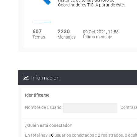
Histórico de temas del foro de
Coordinadores TIC. A partir de este…
607
2230
09 Oct 2021, 11:58
Último mensaje
Temas
Mensajes
Información
Identificarse
Nombre de Usuario:
Contras
¿Quién está conectado?
En total hay
16
usuarios conectados :: 2 registrados, 0 ocul