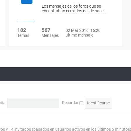
Los mensajes de los foros que se
encontraban cerrados desde hace…
182
567
02 Mar 2016, 16:20
Último mensaje
Temas
Mensajes
eña:
Recordar
tos y 14 invitados (basados en usuarios activos en los últimos 5 minutos